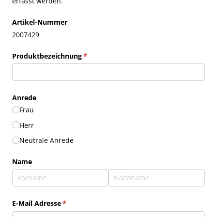
erfasst werden.
Artikel-Nummer
2007429
Produktbezeichnung
(erforderlich)
*
Anrede
Frau
Herr
Neutrale Anrede
Name
E-Mail Adresse
(erforderlich)
*