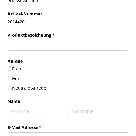
erfasst werden.
Artikel-Nummer
2014420
Produktbezeichnung
(erforderlich)
*
Anrede
Frau
Herr
Neutrale Anrede
Name
E-Mail Adresse
(erforderlich)
*