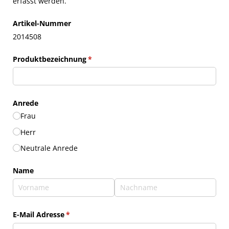
erfasst werden.
Artikel-Nummer
2014508
Produktbezeichnung
(erforderlich)
*
Anrede
Frau
Herr
Neutrale Anrede
Name
E-Mail Adresse
(erforderlich)
*