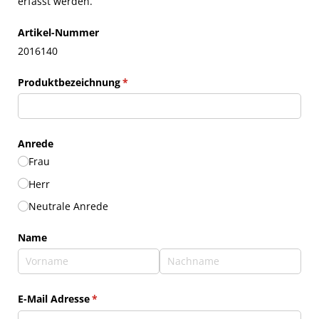
erfasst werden.
Artikel-Nummer
2016140
Produktbezeichnung
(erforderlich)
*
Anrede
Frau
Herr
Neutrale Anrede
Name
E-Mail Adresse
(erforderlich)
*