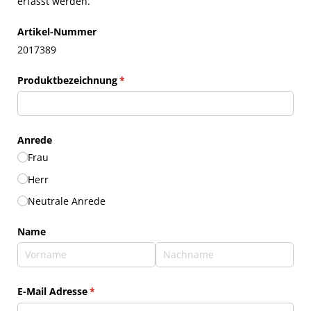
erfasst werden.
Artikel-Nummer
2017389
Produktbezeichnung
(erforderlich)
*
Anrede
Frau
Herr
Neutrale Anrede
Name
E-Mail Adresse
(erforderlich)
*