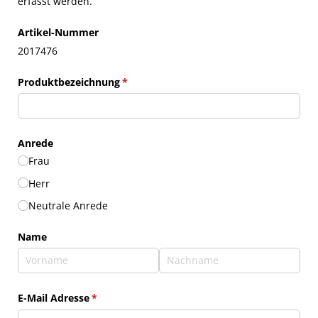
erfasst werden.
Artikel-Nummer
2017476
Produktbezeichnung
(erforderlich)
*
Anrede
Frau
Herr
Neutrale Anrede
Name
E-Mail Adresse
(erforderlich)
*