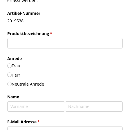
erfasst werden.
Artikel-Nummer
2019538
Produktbezeichnung
(erforderlich)
*
Anrede
Frau
Herr
Neutrale Anrede
Name
E-Mail Adresse
(erforderlich)
*