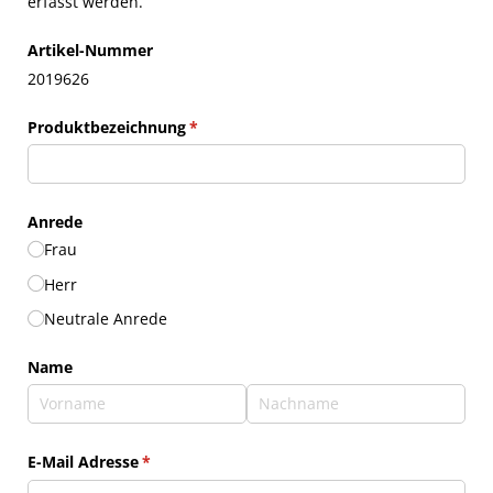
erfasst werden.
Artikel-Nummer
2019626
Produktbezeichnung
(erforderlich)
*
Anrede
Frau
Herr
Neutrale Anrede
Name
E-Mail Adresse
(erforderlich)
*