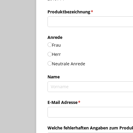
Produktbezeichnung
(erforderlich)
*
Anrede
Frau
Herr
Neutrale Anrede
Name
E-Mail Adresse
(erforderlich)
*
Welche fehlerhaften Angaben zum Produkt