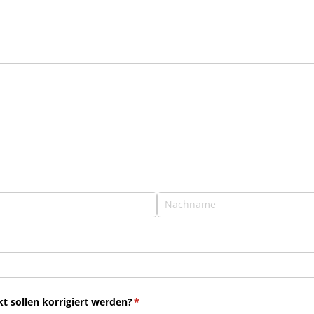
 sollen korrigiert werden?
(erforderlich)
*