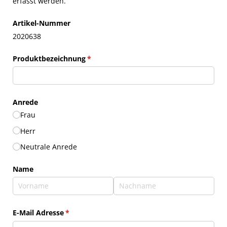
erfasst werden.
Artikel-Nummer
2020638
Produktbezeichnung
(erforderlich)
*
Anrede
Frau
Herr
Neutrale Anrede
Name
E-Mail Adresse
(erforderlich)
*