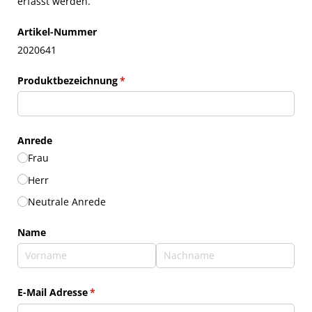
erfasst werden.
Artikel-Nummer
2020641
Produktbezeichnung
(erforderlich)
*
Anrede
Frau
Herr
Neutrale Anrede
Name
E-Mail Adresse
(erforderlich)
*