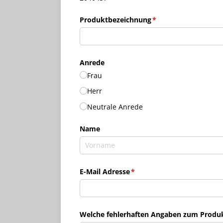
Produktbezeichnung
(erforderlich)
*
Anrede
Frau
Herr
Neutrale Anrede
Name
E-Mail Adresse
(erforderlich)
*
Welche fehlerhaften Angaben zum Produkt