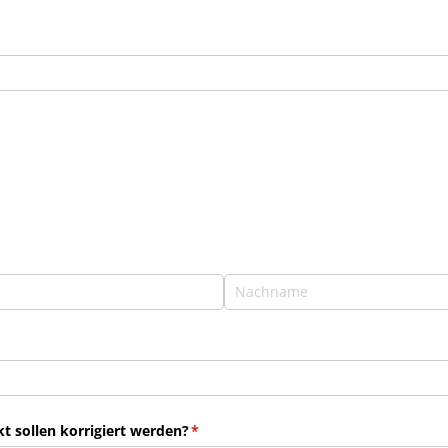
 sollen korrigiert werden?
(erforderlich)
*