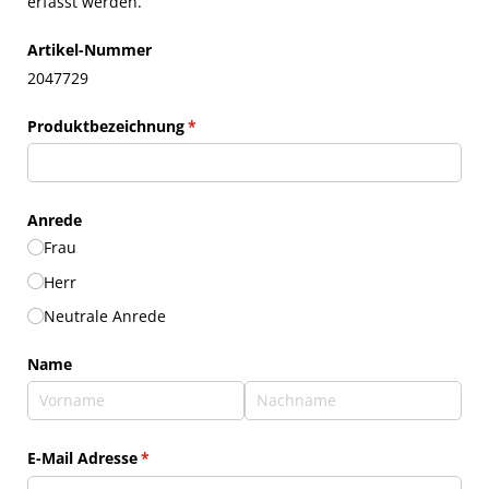
erfasst werden.
Artikel-Nummer
2047729
Produktbezeichnung
(erforderlich)
*
Anrede
Frau
Herr
Neutrale Anrede
Name
E-Mail Adresse
(erforderlich)
*