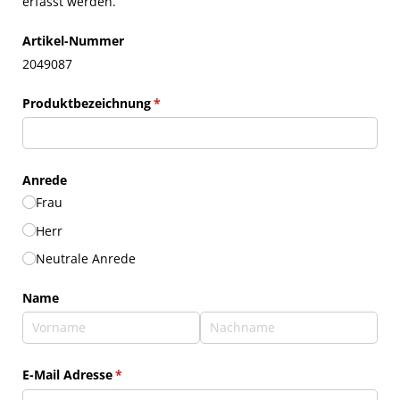
erfasst werden.
Artikel-Nummer
2049087
Produktbezeichnung
(erforderlich)
*
Anrede
Frau
Herr
Neutrale Anrede
Name
E-Mail Adresse
(erforderlich)
*