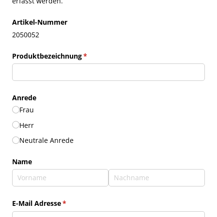
erfasst werden.
Artikel-Nummer
2050052
Produktbezeichnung
(erforderlich)
*
Anrede
Frau
Herr
Neutrale Anrede
Name
E-Mail Adresse
(erforderlich)
*