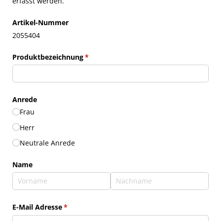
erfasst werden.
Artikel-Nummer
2055404
Produktbezeichnung
(erforderlich)
*
Anrede
Frau
Herr
Neutrale Anrede
Name
E-Mail Adresse
(erforderlich)
*