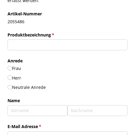
erfasst werden.
Artikel-Nummer
2055486
Produktbezeichnung
(erforderlich)
*
Anrede
Frau
Herr
Neutrale Anrede
Name
E-Mail Adresse
(erforderlich)
*