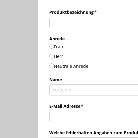
Produktbezeichnung
(erforderlich)
*
Anrede
Frau
Herr
Neutrale Anrede
Name
E-Mail Adresse
(erforderlich)
*
Welche fehlerhaften Angaben zum Produkt