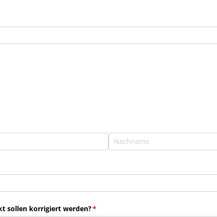
 sollen korrigiert werden?
(erforderlich)
*