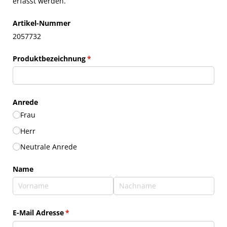
erfasst werden.
Artikel-Nummer
2057732
Produktbezeichnung
(erforderlich)
*
Anrede
Frau
Herr
Neutrale Anrede
Name
E-Mail Adresse
(erforderlich)
*