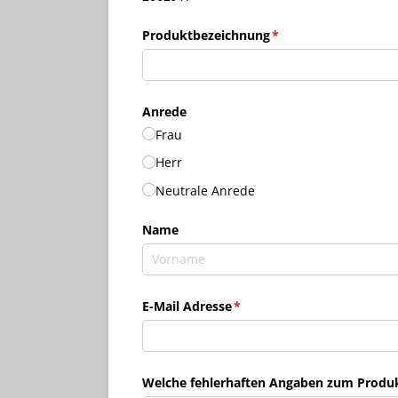
Produktbezeichnung
(erforderlich)
*
Anrede
Frau
Herr
Neutrale Anrede
Name
E-Mail Adresse
(erforderlich)
*
Welche fehlerhaften Angaben zum Produkt