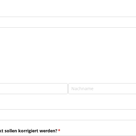
 sollen korrigiert werden?
(erforderlich)
*