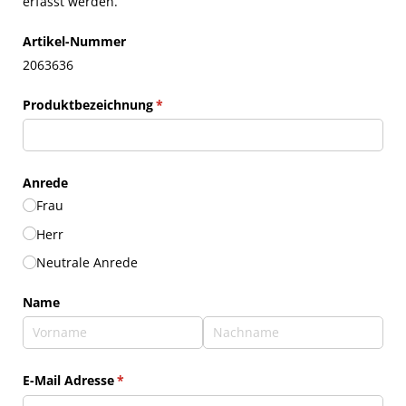
erfasst werden.
Artikel-Nummer
2063636
Produktbezeichnung
(erforderlich)
*
Anrede
Frau
Herr
Neutrale Anrede
Name
E-Mail Adresse
(erforderlich)
*