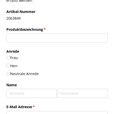
erfasst werden.
Artikel-Nummer
2063849
Produktbezeichnung
(erforderlich)
*
Anrede
Frau
Herr
Neutrale Anrede
Name
E-Mail Adresse
(erforderlich)
*