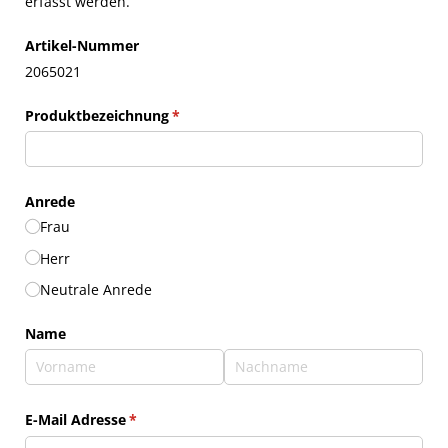
erfasst werden.
Artikel-Nummer
2065021
Produktbezeichnung
(erforderlich)
*
Anrede
Frau
Herr
Neutrale Anrede
Name
E-Mail Adresse
(erforderlich)
*