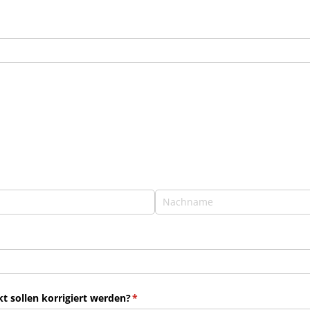
 sollen korrigiert werden?
(erforderlich)
*