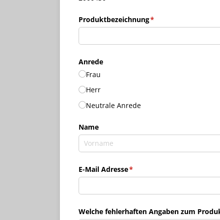
Produktbezeichnung
(erforderlich)
*
Anrede
Frau
Herr
Neutrale Anrede
Name
E-Mail Adresse
(erforderlich)
*
Welche fehlerhaften Angaben zum Produkt