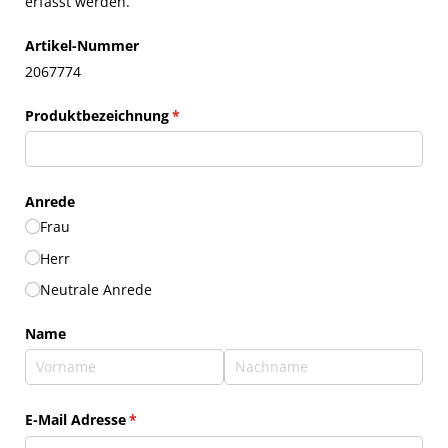
erfasst werden.
Artikel-Nummer
2067774
Produktbezeichnung
(erforderlich)
*
Anrede
Frau
Herr
Neutrale Anrede
Name
E-Mail Adresse
(erforderlich)
*