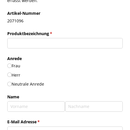
erfasst werden.
Artikel-Nummer
2071096
Produktbezeichnung
(erforderlich)
*
Anrede
Frau
Herr
Neutrale Anrede
Name
E-Mail Adresse
(erforderlich)
*