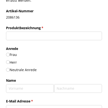
erfasst werden.
Artikel-Nummer
2086136
Produktbezeichnung
(erforderlich)
*
Anrede
Frau
Herr
Neutrale Anrede
Name
E-Mail Adresse
(erforderlich)
*