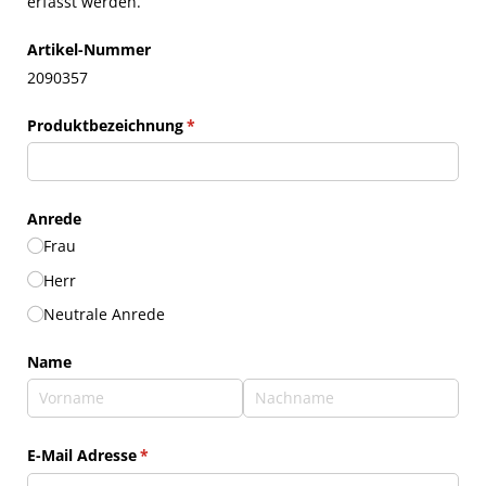
erfasst werden.
Artikel-Nummer
2090357
Produktbezeichnung
(erforderlich)
*
Anrede
Frau
Herr
Neutrale Anrede
Name
E-Mail Adresse
(erforderlich)
*