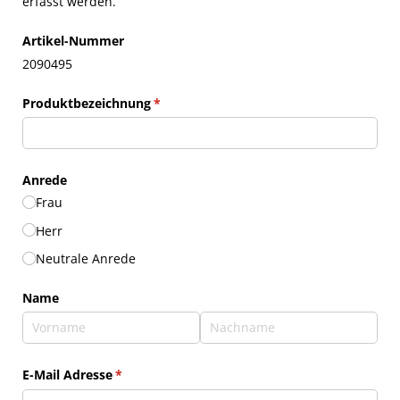
erfasst werden.
Artikel-Nummer
2090495
Produktbezeichnung
(erforderlich)
*
Anrede
Frau
Herr
Neutrale Anrede
Name
E-Mail Adresse
(erforderlich)
*