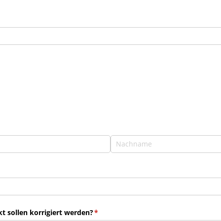
 sollen korrigiert werden?
(erforderlich)
*