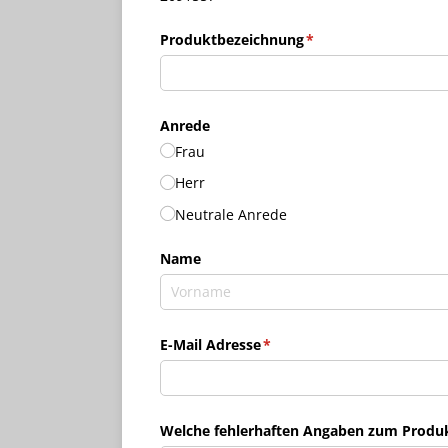
Produktbezeichnung
(erforderlich)
*
Anrede
Frau
Herr
Neutrale Anrede
Name
E-Mail Adresse
(erforderlich)
*
Welche fehlerhaften Angaben zum Produkt