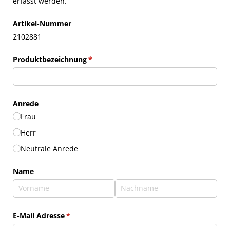
erfasst werden.
Artikel-Nummer
2102881
Produktbezeichnung
(erforderlich)
*
Anrede
Frau
Herr
Neutrale Anrede
Name
E-Mail Adresse
(erforderlich)
*