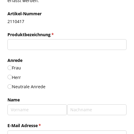
erfasst werden.
Artikel-Nummer
2110417
Produktbezeichnung
(erforderlich)
*
Anrede
Frau
Herr
Neutrale Anrede
Name
E-Mail Adresse
(erforderlich)
*