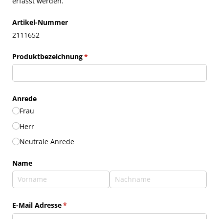
erfasst werden.
Artikel-Nummer
2111652
Produktbezeichnung
(erforderlich)
*
Anrede
Frau
Herr
Neutrale Anrede
Name
E-Mail Adresse
(erforderlich)
*