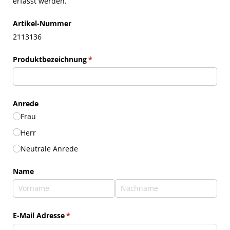
erfasst werden.
Artikel-Nummer
2113136
Produktbezeichnung
(erforderlich)
*
Anrede
Frau
Herr
Neutrale Anrede
Name
E-Mail Adresse
(erforderlich)
*