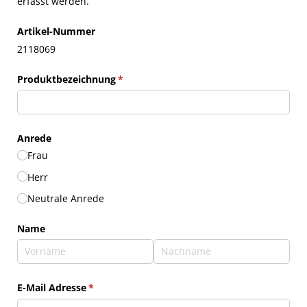
erfasst werden.
Artikel-Nummer
2118069
Produktbezeichnung
(erforderlich)
*
Anrede
Frau
Herr
Neutrale Anrede
Name
E-Mail Adresse
(erforderlich)
*