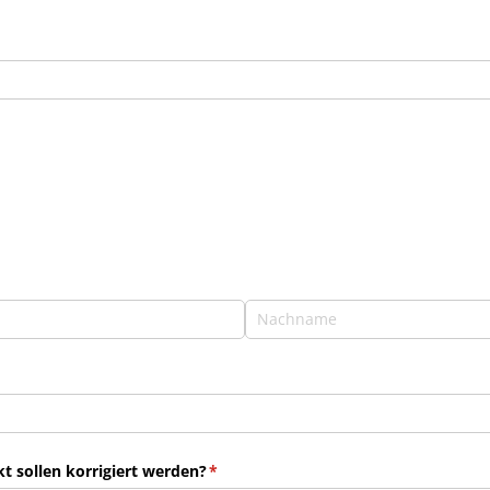
 sollen korrigiert werden?
(erforderlich)
*