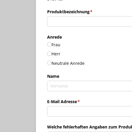
Produktbezeichnung
(erforderlich)
*
Anrede
Frau
Herr
Neutrale Anrede
Name
E-Mail Adresse
(erforderlich)
*
Welche fehlerhaften Angaben zum Produkt