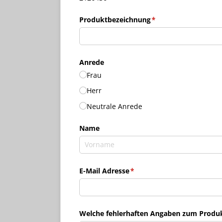
Produktbezeichnung
(erforderlich)
*
Anrede
Frau
Herr
Neutrale Anrede
Name
E-Mail Adresse
(erforderlich)
*
Welche fehlerhaften Angaben zum Produkt