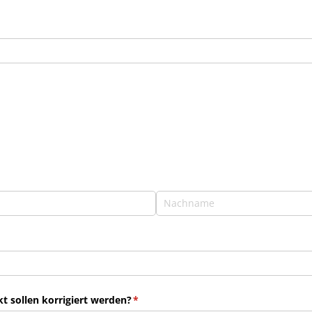
 sollen korrigiert werden?
(erforderlich)
*