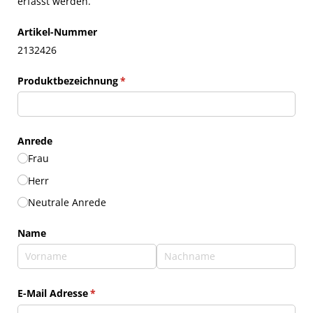
erfasst werden.
Artikel-Nummer
2132426
Produktbezeichnung
(erforderlich)
*
Anrede
Frau
Herr
Neutrale Anrede
Name
E-Mail Adresse
(erforderlich)
*