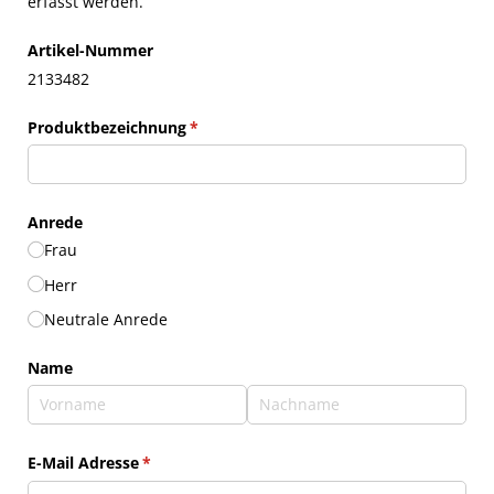
erfasst werden.
Artikel-Nummer
2133482
Produktbezeichnung
(erforderlich)
*
Anrede
Frau
Herr
Neutrale Anrede
Name
E-Mail Adresse
(erforderlich)
*