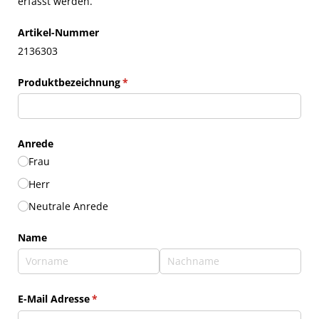
erfasst werden.
Artikel-Nummer
2136303
Produktbezeichnung
(erforderlich)
*
Anrede
Frau
Herr
Neutrale Anrede
Name
E-Mail Adresse
(erforderlich)
*