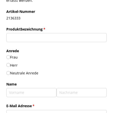
erfasst werden.
Artikel-Nummer
2136333
Produktbezeichnung
(erforderlich)
*
Anrede
Frau
Herr
Neutrale Anrede
Name
E-Mail Adresse
(erforderlich)
*