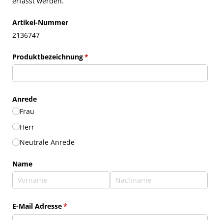
erfasst werden.
Artikel-Nummer
2136747
Produktbezeichnung
(erforderlich)
*
Anrede
Frau
Herr
Neutrale Anrede
Name
E-Mail Adresse
(erforderlich)
*