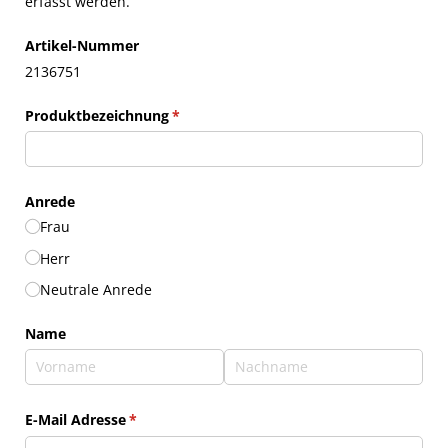
erfasst werden.
Artikel-Nummer
2136751
Produktbezeichnung
(erforderlich)
*
Anrede
Frau
Herr
Neutrale Anrede
Name
E-Mail Adresse
(erforderlich)
*