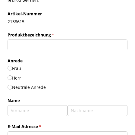
erfasst werden.
Artikel-Nummer
2138615
Produktbezeichnung
(erforderlich)
*
Anrede
Frau
Herr
Neutrale Anrede
Name
E-Mail Adresse
(erforderlich)
*