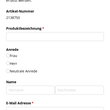
erfasst werden.
Artikel-Nummer
2138750
Produktbezeichnung
(erforderlich)
*
Anrede
Frau
Herr
Neutrale Anrede
Name
E-Mail Adresse
(erforderlich)
*