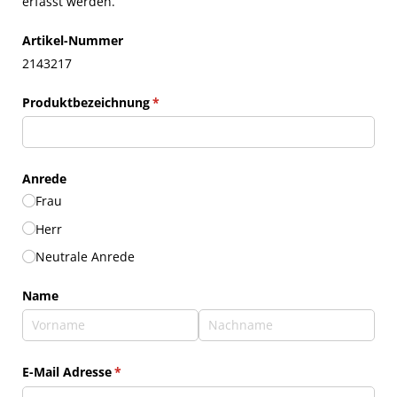
erfasst werden.
Artikel-Nummer
2143217
Produktbezeichnung
(erforderlich)
*
Anrede
Frau
Herr
Neutrale Anrede
Name
E-Mail Adresse
(erforderlich)
*