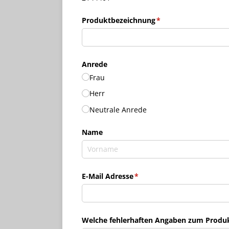
Produktbezeichnung
(erforderlich)
*
Anrede
Frau
Herr
Neutrale Anrede
Name
E-Mail Adresse
(erforderlich)
*
Welche fehlerhaften Angaben zum Produkt