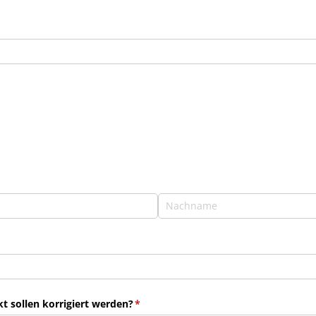
 sollen korrigiert werden?
(erforderlich)
*