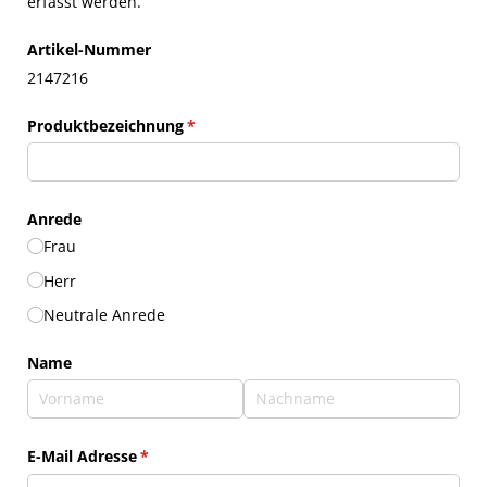
erfasst werden.
Artikel-Nummer
2147216
Produktbezeichnung
(erforderlich)
*
Anrede
Frau
Herr
Neutrale Anrede
Name
E-Mail Adresse
(erforderlich)
*