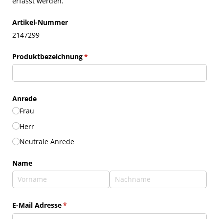
erfasst werden.
Artikel-Nummer
2147299
Produktbezeichnung
(erforderlich)
*
Anrede
Frau
Herr
Neutrale Anrede
Name
E-Mail Adresse
(erforderlich)
*