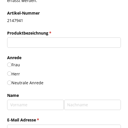
erfasst werden.
Artikel-Nummer
2147941
Produktbezeichnung
(erforderlich)
*
Anrede
Frau
Herr
Neutrale Anrede
Name
E-Mail Adresse
(erforderlich)
*